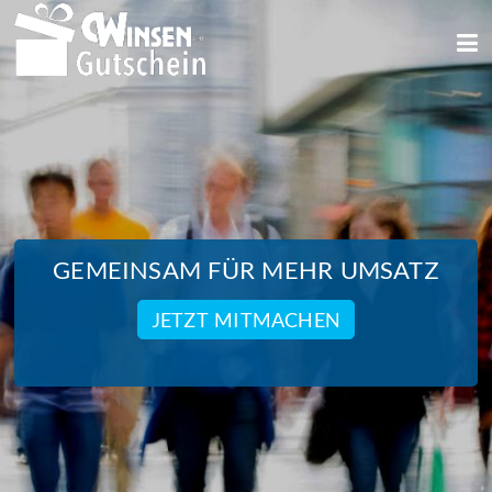
We use cookies
We use cookies and other technologies on our website. Some of these are
essential, while others help us to improve this website and your
experience. Personal data can be processed (e.g. IP addresses), e.g. B. for
personalized ads and content or ad and content measurement. You can
find more information about the use of your data in our
data protection
declaration. You can revoke or adjust your selection at any time under
Settings.
GEMEINSAM FÜR MEHR UMSATZ
JETZT MITMACHEN